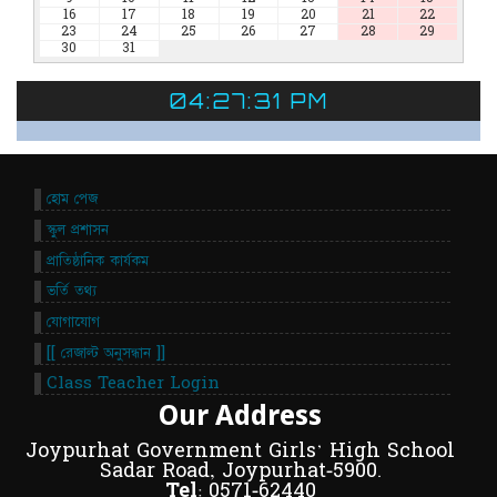
16
17
18
19
20
21
22
23
24
25
26
27
28
29
30
31
04:27:31 PM
হোম পেজ
স্কুল প্রশাসন
প্রাতিষ্ঠানিক কার্যকম
ভর্তি তথ্য
যোগাযোগ
[[ রেজাল্ট অনুসন্ধান ]]
Class Teacher Login
Our Address
Joypurhat Government Girls' High School
Sadar Road, Joypurhat-5900.
Tel:
0571-62440