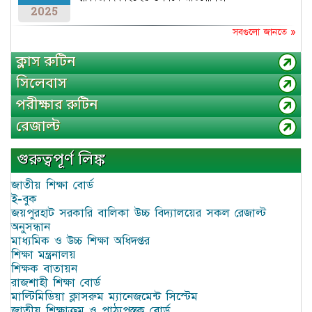
2025
সবগুলো জানতে »
ক্লাস রুটিন
সিলেবাস
পরীক্ষার রুটিন
রেজাল্ট
গুরুত্বপূর্ণ লিঙ্ক
জাতীয় শিক্ষা বোর্ড
ই-বুক
জয়পুরহাট সরকারি বালিকা উচ্চ বিদ্যালয়ের সকল রেজাল্ট
অনুসন্ধান
মাধ্যমিক ও উচ্চ শিক্ষা অধিদপ্তর
শিক্ষা মন্ত্রনালয়
শিক্ষক বাতায়ন
রাজশাহী শিক্ষা বোর্ড
মাল্টিমিডিয়া ক্লাসরুম ম্যানেজমেন্ট সিস্টেম
জাতীয় শিক্ষাক্রম ও পাঠ্যপুস্তক বোর্ড