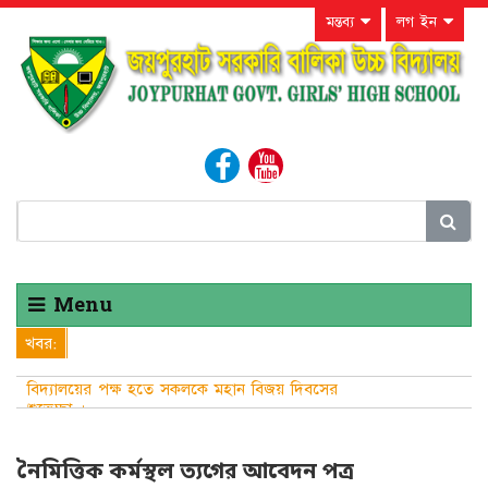
মন্তব্য
লগ ইন
Menu
খবর:
বিদ্যালয়ের পক্ষ হতে সকলকে মহান বিজয় দিবসের
শুভেচ্ছা ।
নৈমিত্তিক কর্মস্থল ত্যগের আবেদন পত্র