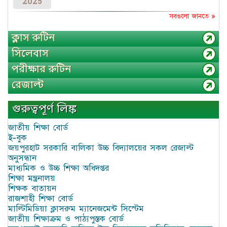
2025
সবগুলো জানতে »
ক্লাস রুটিন
সিলেবাস
পরীক্ষার রুটিন
রেজাল্ট
গুরুত্বপূর্ণ লিঙ্ক
জাতীয় শিক্ষা বোর্ড
ই-বুক
জয়পুরহাট সরকারি বালিকা উচ্চ বিদ্যালয়ের সকল রেজাল্ট
অনুসন্ধান
মাধ্যমিক ও উচ্চ শিক্ষা অধিদপ্তর
শিক্ষা মন্ত্রনালয়
শিক্ষক বাতায়ন
রাজশাহী শিক্ষা বোর্ড
মাল্টিমিডিয়া ক্লাসরুম ম্যানেজমেন্ট সিস্টেম
জাতীয় শিক্ষাক্রম ও পাঠ্যপুস্তক বোর্ড