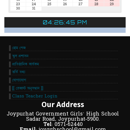
23
24
25
26
27
28
29
30
31
04:26:45 PM
হোম পেজ
স্কুল প্রশাসন
প্রাতিষ্ঠানিক কার্যকম
ভর্তি তথ্য
যোগাযোগ
[[ রেজাল্ট অনুসন্ধান ]]
Class Teacher Login
Our Address
Joypurhat Government Girls' High School
Sadar Road, Joypurhat-5900.
Tel:
0571-62440
Email:
joygghschool@gmail.com