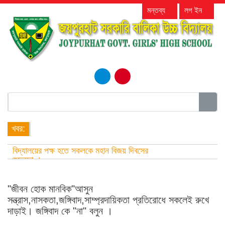
মন্তব্য
লগ ইন
Menu
খবর:
"জীবন হোক মানবিক"আসুন