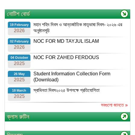
সন্ত্রাস,নাসকতা,জঙ্গিবাদ,সাম্প্রদায়িকতা প্রতিরোধে সকলেই রুখে
দাড়াই। জঙ্গিবাদ কে "না" বলুন ।
নোটিশ বোর্ড
মহান শহিদ দিবস ও আন্তর্জাতিক মাতৃভাষা দিবস- ২০২৬
19 February
2026
এর অনুষ্ঠানসূচি
NOC FOR MD TAYJUL ISLAM
02 February
2026
NOC FOR ZAHED FERDOUS
04 October
2025
Student Information Collection Form
26 May
2025
(Download)
স্বাধিনতা দিবস২০২৫ উপলক্ষে প্রতিযোগিতা
18 March
2025
সবগুলো জানতে »