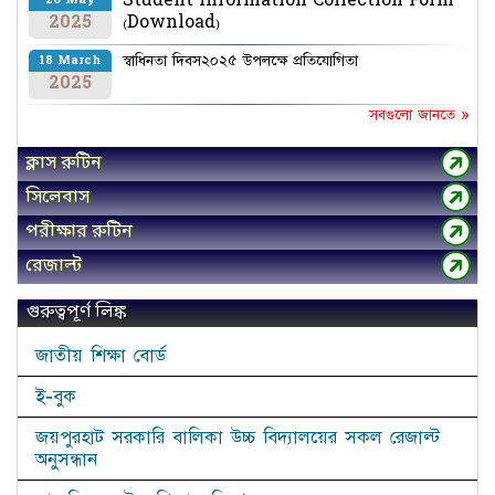
Student Information Collection Form
26 May
2025
(Download)
স্বাধিনতা দিবস২০২৫ উপলক্ষে প্রতিযোগিতা
18 March
2025
সবগুলো জানতে »
ক্লাস রুটিন
সিলেবাস
পরীক্ষার রুটিন
রেজাল্ট
গুরুত্বপূর্ণ লিঙ্ক
জাতীয় শিক্ষা বোর্ড
ই-বুক
জয়পুরহাট সরকারি বালিকা উচ্চ বিদ্যালয়ের সকল রেজাল্ট
অনুসন্ধান