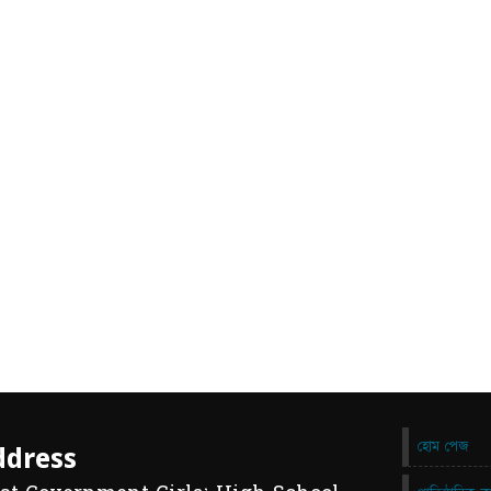
হোম পেজ
ddress