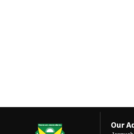
Our A