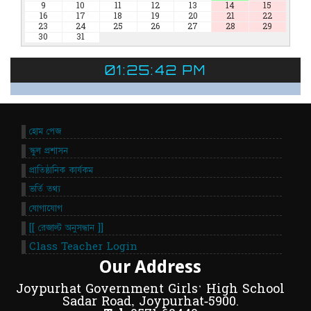
9
10
11
12
13
14
15
16
17
18
19
20
21
22
23
24
25
26
27
28
29
30
31
01:25:42 PM
হোম পেজ
স্কুল প্রশাসন
প্রাতিষ্ঠানিক কার্যকম
ভর্তি তথ্য
যোগাযোগ
[[ রেজাল্ট অনুসন্ধান ]]
Class Teacher Login
Our Address
Joypurhat Government Girls' High School
Sadar Road, Joypurhat-5900.