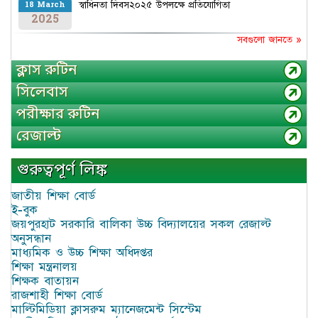
স্বাধিনতা দিবস২০২৫ উপলক্ষে প্রতিযোগিতা
18 March
2025
সবগুলো জানতে »
ক্লাস রুটিন
সিলেবাস
পরীক্ষার রুটিন
রেজাল্ট
গুরুত্বপূর্ণ লিঙ্ক
জাতীয় শিক্ষা বোর্ড
ই-বুক
জয়পুরহাট সরকারি বালিকা উচ্চ বিদ্যালয়ের সকল রেজাল্ট
অনুসন্ধান
মাধ্যমিক ও উচ্চ শিক্ষা অধিদপ্তর
শিক্ষা মন্ত্রনালয়
শিক্ষক বাতায়ন
রাজশাহী শিক্ষা বোর্ড
মাল্টিমিডিয়া ক্লাসরুম ম্যানেজমেন্ট সিস্টেম