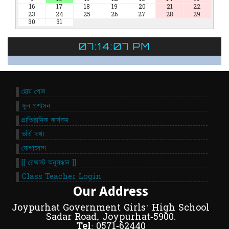
16
17
18
19
20
21
22
23
24
25
26
27
28
29
30
31
07:14:07 PM
হোম পেজ
স্কুল প্রশাসন
প্রাতিষ্ঠানিক কার্যকম
ভর্তি তথ্য
যোগাযোগ
[[ রেজাল্ট অনুসন্ধান ]]
Class Teacher Login
Our Address
Joypurhat Government Girls' High School
Sadar Road, Joypurhat-5900.
Tel:
0571-62440