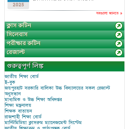
2025
সবগুলো জানতে »
ক্লাস রুটিন
সিলেবাস
পরীক্ষার রুটিন
রেজাল্ট
গুরুত্বপূর্ণ লিঙ্ক
জাতীয় শিক্ষা বোর্ড
ই-বুক
জয়পুরহাট সরকারি বালিকা উচ্চ বিদ্যালয়ের সকল রেজাল্ট
অনুসন্ধান
মাধ্যমিক ও উচ্চ শিক্ষা অধিদপ্তর
শিক্ষা মন্ত্রনালয়
শিক্ষক বাতায়ন
রাজশাহী শিক্ষা বোর্ড
মাল্টিমিডিয়া ক্লাসরুম ম্যানেজমেন্ট সিস্টেম
জাতীয় শিক্ষাক্রম ও পাঠ্যপুস্তক বোর্ড