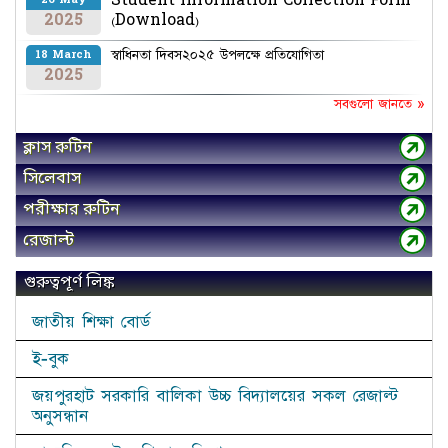
Student Information Collection Form
26 May
2025
(Download)
স্বাধিনতা দিবস২০২৫ উপলক্ষে প্রতিযোগিতা
18 March
2025
সবগুলো জানতে »
ক্লাস রুটিন
সিলেবাস
পরীক্ষার রুটিন
রেজাল্ট
গুরুত্বপূর্ণ লিঙ্ক
জাতীয় শিক্ষা বোর্ড
ই-বুক
জয়পুরহাট সরকারি বালিকা উচ্চ বিদ্যালয়ের সকল রেজাল্ট
অনুসন্ধান