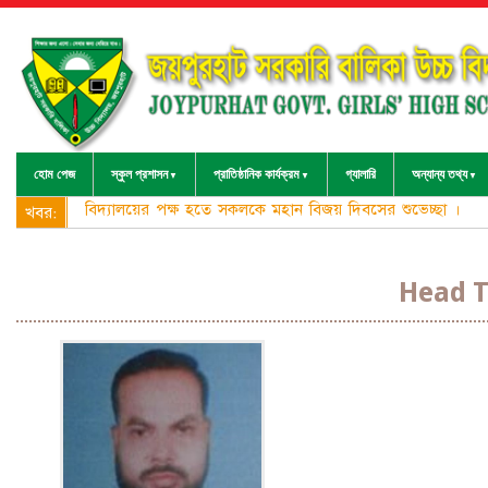
হোম পেজ
স্কুল প্রশাসন
প্রাতিষ্ঠানিক কার্যক্রম
গ্যালারি
অন্যান্য তথ্য
বিদ্যালয়ের পক্ষ হতে সকলকে মহান বিজয় দিবসের শুভেচ্ছা ।
খবর:
Head T