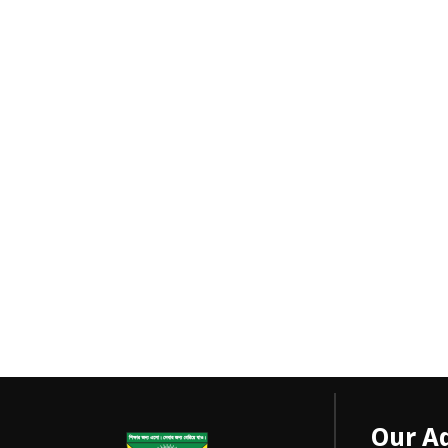
Our A