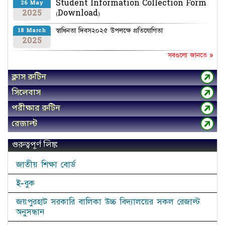
Student Information Collection Form
26 May
2025
(Download)
স্বাধিনতা দিবস২০২৫ উপলক্ষে প্রতিযোগিতা
18 March
2025
সবগুলো জানতে »
ক্লাস রুটিন
সিলেবাস
পরীক্ষার রুটিন
রেজাল্ট
গুরুত্বপূর্ণ লিঙ্ক
জাতীয় শিক্ষা বোর্ড
ই-বুক
জয়পুরহাট সরকারি বালিকা উচ্চ বিদ্যালয়ের সকল রেজাল্ট
অনুসন্ধান