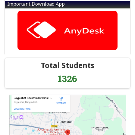
Important Download App
Total Students
1326