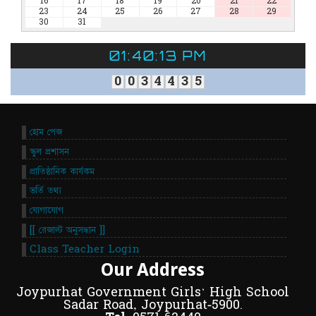
16
17
18
19
20
21
22
23
24
25
26
27
28
29
30
31
01:40:13 PM
0
0
3
4
4
3
5
হোম পেজ
স্কুল প্রশাসন
প্রাতিষ্ঠানিক কার্যকম
ভর্তি তথ্য
যোগাযোগ
[[ রেজাল্ট অনুসন্ধান ]]
Class Teacher Login
Our Address
Joypurhat Government Girls' High School
Sadar Road, Joypurhat-5900.