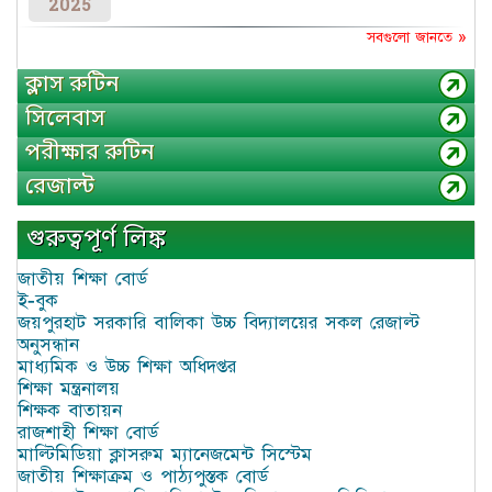
2025
সবগুলো জানতে »
ক্লাস রুটিন
সিলেবাস
পরীক্ষার রুটিন
রেজাল্ট
গুরুত্বপূর্ণ লিঙ্ক
জাতীয় শিক্ষা বোর্ড
ই-বুক
জয়পুরহাট সরকারি বালিকা উচ্চ বিদ্যালয়ের সকল রেজাল্ট
অনুসন্ধান
মাধ্যমিক ও উচ্চ শিক্ষা অধিদপ্তর
শিক্ষা মন্ত্রনালয়
শিক্ষক বাতায়ন
রাজশাহী শিক্ষা বোর্ড
মাল্টিমিডিয়া ক্লাসরুম ম্যানেজমেন্ট সিস্টেম
জাতীয় শিক্ষাক্রম ও পাঠ্যপুস্তক বোর্ড